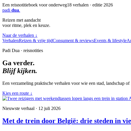
Een reisnotitieboek voor onderweg
18 verhalen · editie 2026
padi
dua
.
Reizen met aandacht
voor ritme, plek en keuze.
Naar de verhalen
↓
Verhalen
Reizen & vrije tijd
Consument & reviews
Events & lifestyle
Ar
Padi Dua · reisnotities
Ga verder.
Blijf kijken.
Een verzameling praktische verhalen voor wie een stad, landschap of r
Kies een route
↓
Nieuwste verhaal · 12 juli 2026
Met de trein door België: drie steden in vi