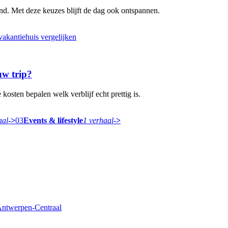
d. Met deze keuzes blijft de dag ook ontspannen.
uw trip?
 kosten bepalen welk verblijf echt prettig is.
aal
->
03
Events & lifestyle
1 verhaal
->