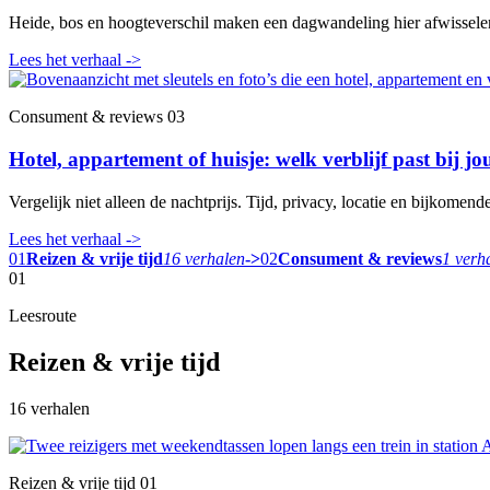
Heide, bos en hoogteverschil maken een dagwandeling hier afwisselen
Lees het verhaal
->
Consument & reviews
03
Hotel, appartement of huisje: welk verblijf past bij jo
Vergelijk niet alleen de nachtprijs. Tijd, privacy, locatie en bijkomende
Lees het verhaal
->
01
Reizen & vrije tijd
16 verhalen
->
02
Consument & reviews
1 verh
01
Leesroute
Reizen & vrije tijd
16 verhalen
Reizen & vrije tijd
01