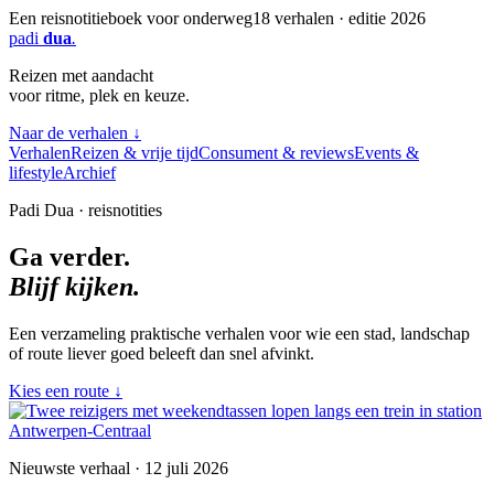
Een reisnotitieboek voor onderweg
18 verhalen · editie 2026
padi
dua
.
Reizen met aandacht
voor ritme, plek en keuze.
Naar de verhalen
↓
Verhalen
Reizen & vrije tijd
Consument & reviews
Events &
lifestyle
Archief
Padi Dua · reisnotities
Ga verder.
Blijf kijken.
Een verzameling praktische verhalen voor wie een stad, landschap
of route liever goed beleeft dan snel afvinkt.
Kies een route
↓
Nieuwste verhaal · 12 juli 2026