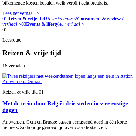
bijkomende kosten bepalen welk verblijf echt prettig is.
Lees het verhaal
->
01
Reizen & vrije tijd
16 verhalen
->
02
Consument & reviews
1
verhaal
->
03
Events & lifestyle
1 verhaal
->
01
Leesroute
Reizen & vrije tijd
16 verhalen
Reizen & vrije tijd
01
Met de trein door België: drie steden in vier rustige
dagen
Antwerpen, Gent en Brugge passen verrassend goed in één korte
treinreis. Zo houd je genoeg tijd over voor de stad zelf.