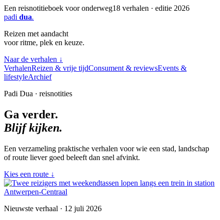
Een reisnotitieboek voor onderweg
18 verhalen · editie 2026
padi
dua
.
Reizen met aandacht
voor ritme, plek en keuze.
Naar de verhalen
↓
Verhalen
Reizen & vrije tijd
Consument & reviews
Events &
lifestyle
Archief
Padi Dua · reisnotities
Ga verder.
Blijf kijken.
Een verzameling praktische verhalen voor wie een stad, landschap
of route liever goed beleeft dan snel afvinkt.
Kies een route
↓
Nieuwste verhaal · 12 juli 2026