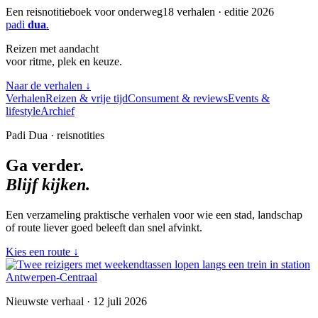
Een reisnotitieboek voor onderweg
18 verhalen · editie 2026
padi
dua
.
Reizen met aandacht
voor ritme, plek en keuze.
Naar de verhalen
↓
Verhalen
Reizen & vrije tijd
Consument & reviews
Events &
lifestyle
Archief
Padi Dua · reisnotities
Ga verder.
Blijf kijken.
Een verzameling praktische verhalen voor wie een stad, landschap
of route liever goed beleeft dan snel afvinkt.
Kies een route
↓
Nieuwste verhaal · 12 juli 2026