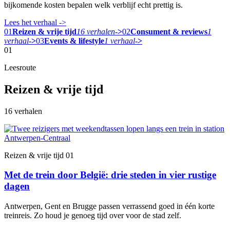
bijkomende kosten bepalen welk verblijf echt prettig is.
Lees het verhaal
->
01
Reizen & vrije tijd
16 verhalen
->
02
Consument & reviews
1
verhaal
->
03
Events & lifestyle
1 verhaal
->
01
Leesroute
Reizen & vrije tijd
16 verhalen
Reizen & vrije tijd
01
Met de trein door België: drie steden in vier rustige
dagen
Antwerpen, Gent en Brugge passen verrassend goed in één korte
treinreis. Zo houd je genoeg tijd over voor de stad zelf.